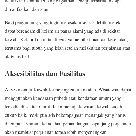
wawasan menarik tentang bagaimana energi terbarukan dapat
dimanfaatkan dari alam.
Bagi pengunjung yang ingin merasakan sensasi lebih, mereka
dapat berendam di kolam air panas alami yang ada di sekitar
kawah. Kolam-kolam ini dipercaya memiliki manfaat kesehatan,
terutama bagi tubuh yang lelah setelah melakukan perjalanan atau
aktivitas fisik.
Aksesibilitas dan Fasilitas
Akses menuju Kawah Kamojang cukup mudah. Wisatawan dapat
menggunakan kendaraan pribadi atau kendaraan umum yang
tersedia di sekitar Garut. Jalan menuju kawasan kawah sudah
cukup baik, meskipun ada beberapa jalan menanjak yang harus
ditempuh. Namun, keindahan pemandangan sepanjang perjalanan
akan membuat perjalanan terasa lebih menyenangkan.