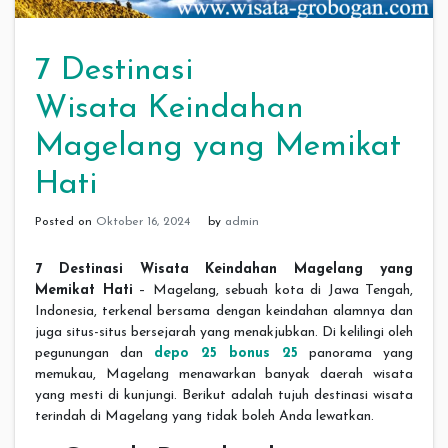
7 Destinasi
Wisata Keindahan
Magelang yang Memikat
Hati
Posted on
Oktober 16, 2024
by
admin
7 Destinasi Wisata Keindahan Magelang yang
Memikat Hati
– Magelang, sebuah kota di Jawa Tengah,
Indonesia, terkenal bersama dengan keindahan alamnya dan
juga situs-situs bersejarah yang menakjubkan. Di kelilingi oleh
pegunungan dan
depo 25 bonus 25
panorama yang
memukau, Magelang menawarkan banyak daerah wisata
yang mesti di kunjungi. Berikut adalah tujuh destinasi wisata
terindah di Magelang yang tidak boleh Anda lewatkan.