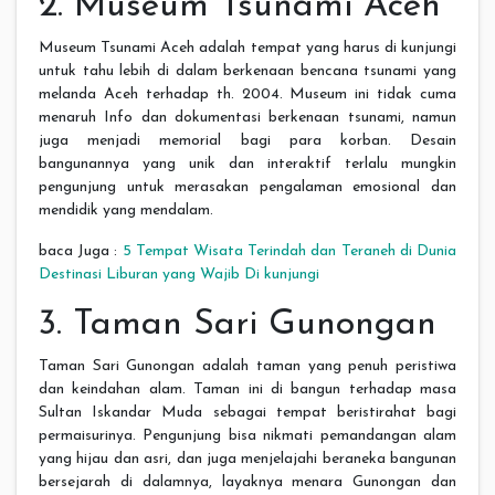
2. Museum Tsunami Aceh
Museum Tsunami Aceh adalah tempat yang harus di kunjungi
untuk tahu lebih di dalam berkenaan bencana tsunami yang
melanda Aceh terhadap th. 2004. Museum ini tidak cuma
menaruh Info dan dokumentasi berkenaan tsunami, namun
juga menjadi memorial bagi para korban. Desain
bangunannya yang unik dan interaktif terlalu mungkin
pengunjung untuk merasakan pengalaman emosional dan
mendidik yang mendalam.
baca Juga :
5 Tempat Wisata Terindah dan Teraneh di Dunia
Destinasi Liburan yang Wajib Di kunjungi
3. Taman Sari Gunongan
Taman Sari Gunongan adalah taman yang penuh peristiwa
dan keindahan alam. Taman ini di bangun terhadap masa
Sultan Iskandar Muda sebagai tempat beristirahat bagi
permaisurinya. Pengunjung bisa nikmati pemandangan alam
yang hijau dan asri, dan juga menjelajahi beraneka bangunan
bersejarah di dalamnya, layaknya menara Gunongan dan