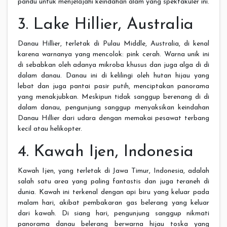
pandu untuk menjelajahi keindahan alam yang spektakuler ini.
3. Lake Hillier, Australia
Danau Hillier, terletak di Pulau Middle, Australia, di kenal
karena warnanya yang mencolok: pink cerah. Warna unik ini
di sebabkan oleh adanya mikroba khusus dan juga alga di di
dalam danau. Danau ini di kelilingi oleh hutan hijau yang
lebat dan juga pantai pasir putih, menciptakan panorama
yang menakjubkan. Meskipun tidak sanggup berenang di di
dalam danau, pengunjung sanggup menyaksikan keindahan
Danau Hillier dari udara dengan memakai pesawat terbang
kecil atau helikopter.
4. Kawah Ijen, Indonesia
Kawah Ijen, yang terletak di Jawa Timur, Indonesia, adalah
salah satu area yang paling fantastis dan juga teraneh di
dunia. Kawah ini terkenal dengan api biru yang keluar pada
malam hari, akibat pembakaran gas belerang yang keluar
dari kawah. Di siang hari, pengunjung sanggup nikmati
panorama danau belerang berwarna hijau toska yang