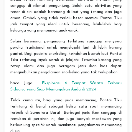
sanggup di nikmati pengunjung. Salah satu aktivitas yang
tenar di sini adalah berenang di laut yang tenang dan juga
aman. Ombak yang tidak terlalu besar memicu Pantai Tiku
jadi tempat yang ideal untuk berenang, lebih-lebih bagi
keluarga yang mempunyai anak-anak.
Selain berenang, pengunjung terhitung sanggup menyewa
perahu tradisional untuk menjelajahi laut di lebih kurang
pantai. Bagi pecinta snorkeling, keindahan bawah laut Pantai
Tiku terhitung layak untuk di jelajahi. Terumbu karang yang
tetap alami dan juga beragam jenis ikan hias dapat
mengimbuhkan pengalaman snorkeling yang tak terlupakan.
baca Juga :
Eksplorasi 6 Tempat Wisata Terbaru
Sidoarjo yang Siap Memanjakan Anda di 2024
Tidak cuma itu, bagi yang puas memancing, Pantai Tiku
terhitung di kenal sebagai keliru satu spot memancing
terbaik di Sumatera Barat. Berbagai jenis ikan sanggup di
temukan di perairan ini, dan juga banyak wisatawan yang
berkunjung spesifik untuk menikmati pengalaman memancing
di sini.