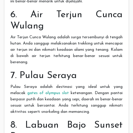
ini benar-benar menarik untuk dijelajahi.
6. Air Terjun Cunca
Wulang
Air Terjun Cunca Wulang adalah surga tersembunyi di tengah
hutan. Anda sanggup melaksanakan trekking untuk mencapai
air terjun ini dan nikmati keadaan alami yang tenang. Kolam
di bawah air terjun terhitung benar-benar sesuai untuk
berenang.
7. Pulau Seraya
Pulau Seraya adalah destinasi yang ideal untuk yang
melacak
gates of olympus slot
ketenangan. Dengan pantai
berpasir putih dan keadaan yang sepi, daerah ini benar-benar
sesuai untuk bersantai. Anda terhitung sanggup nikmati
aktivitas seperti snorkeling dan memancing.
8. Labuan Bajo Sunset