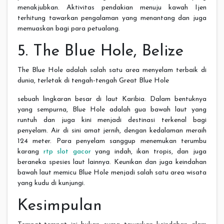
menakjubkan. Aktivitas pendakian menuju kawah Ijen
terhitung tawarkan pengalaman yang menantang dan juga
memuaskan bagi para petualang.
5. The Blue Hole, Belize
The Blue Hole adalah salah satu area menyelam terbaik di
dunia, terletak di tengah-tengah Great Blue Hole
sebuah lingkaran besar di laut Karibia. Dalam bentuknya
yang sempurna, Blue Hole adalah gua bawah laut yang
runtuh dan juga kini menjadi destinasi terkenal bagi
penyelam. Air di sini amat jernih, dengan kedalaman meraih
124 meter. Para penyelam sanggup menemukan terumbu
karang
rtp slot gacor
yang indah, ikan tropis, dan juga
beraneka spesies laut lainnya. Keunikan dan juga keindahan
bawah laut memicu Blue Hole menjadi salah satu area wisata
yang kudu di kunjungi.
Kesimpulan