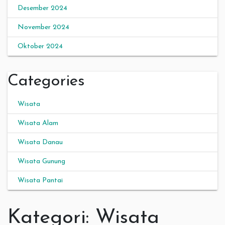
Desember 2024
November 2024
Oktober 2024
Categories
Wisata
Wisata Alam
Wisata Danau
Wisata Gunung
Wisata Pantai
Kategori:
Wisata