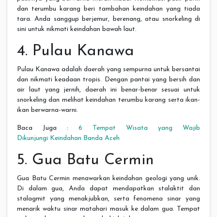
dan terumbu karang beri tambahan keindahan yang tiada
tara. Anda sanggup berjemur, berenang, atau snorkeling di
sini untuk nikmati keindahan bawah laut.
4. Pulau Kanawa
Pulau Kanawa adalah daerah yang sempurna untuk bersantai
dan nikmati keadaan tropis. Dengan pantai yang bersih dan
air laut yang jernih, daerah ini benar-benar sesuai untuk
snorkeling dan melihat keindahan terumbu karang serta ikan-
ikan berwarna-warni.
Baca Juga :
6 Tempat Wisata yang Wajib
Dikunjungi Keindahan Banda Aceh
5. Gua Batu Cermin
Gua Batu Cermin menawarkan keindahan geologi yang unik.
Di dalam gua, Anda dapat mendapatkan stalaktit dan
stalagmit yang menakjubkan, serta fenomena sinar yang
menarik waktu sinar matahari masuk ke dalam gua. Tempat