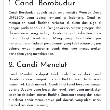
1. Candi Borobudur
Candi Borobudur adalah salah satu website Warisan Dunia
UNESCO yang paling terkenal di Indonesia. Candi ini
merupakan candi Buddha terbesar di dunia dan juga di
bangun pada abad ke-8. Dengan arsitektur yang megah dan
ukiran-ukiran yang indah, Borobudur jadi kekuatan tarik
utama bagi wisatawan. Mengunjungi Borobudur pas
matahari terbit adalah pengalaman yang tak terlupakan, pas
cahaya emas membanjiri candi dan juga mengutarakan
keindahan yang menakjubkan.
2. Candi Mendut
Candi Mendut terdapat tidak jauh berasal dari Candi
Borobudur dan merupakan candi Buddha yang lebih akecil
namun tak kalah menarik. Candi ini di kenal bersama dengan
patung Buddha yang besar dan relief-relief yang melukiskan
kisah-kisah dalam ajaran Buddha. Suasana tenang dan sejuk
di sekitar candi membuatnya jadi daerah yang ideal untuk
bermeditasi dan merenung.