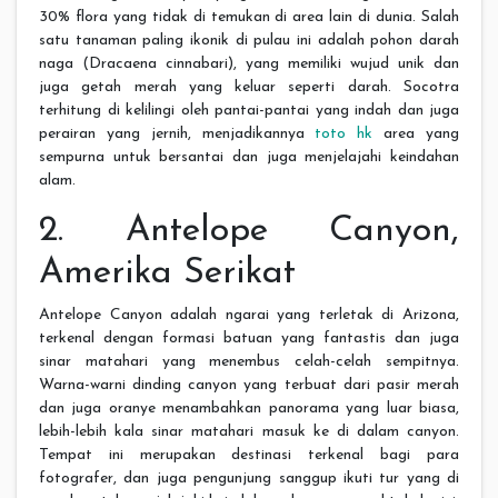
30% flora yang tidak di temukan di area lain di dunia. Salah
satu tanaman paling ikonik di pulau ini adalah pohon darah
naga (Dracaena cinnabari), yang memiliki wujud unik dan
juga getah merah yang keluar seperti darah. Socotra
terhitung di kelilingi oleh pantai-pantai yang indah dan juga
perairan yang jernih, menjadikannya
toto hk
area yang
sempurna untuk bersantai dan juga menjelajahi keindahan
alam.
2. Antelope Canyon,
Amerika Serikat
Antelope Canyon adalah ngarai yang terletak di Arizona,
terkenal dengan formasi batuan yang fantastis dan juga
sinar matahari yang menembus celah-celah sempitnya.
Warna-warni dinding canyon yang terbuat dari pasir merah
dan juga oranye menambahkan panorama yang luar biasa,
lebih-lebih kala sinar matahari masuk ke di dalam canyon.
Tempat ini merupakan destinasi terkenal bagi para
fotografer, dan juga pengunjung sanggup ikuti tur yang di