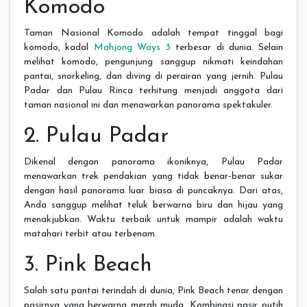
Komodo
Taman Nasional Komodo adalah tempat tinggal bagi
komodo, kadal
Mahjong Ways 3
terbesar di dunia. Selain
melihat komodo, pengunjung sanggup nikmati keindahan
pantai, snorkeling, dan diving di perairan yang jernih. Pulau
Padar dan Pulau Rinca terhitung menjadi anggota dari
taman nasional ini dan menawarkan panorama spektakuler.
2. Pulau Padar
Dikenal dengan panorama ikoniknya, Pulau Padar
menawarkan trek pendakian yang tidak benar-benar sukar
dengan hasil panorama luar biasa di puncaknya. Dari atas,
Anda sanggup melihat teluk berwarna biru dan hijau yang
menakjubkan. Waktu terbaik untuk mampir adalah waktu
matahari terbit atau terbenam.
3. Pink Beach
Salah satu pantai terindah di dunia, Pink Beach tenar dengan
pasirnya yang berwarna merah muda. Kombinasi pasir putih