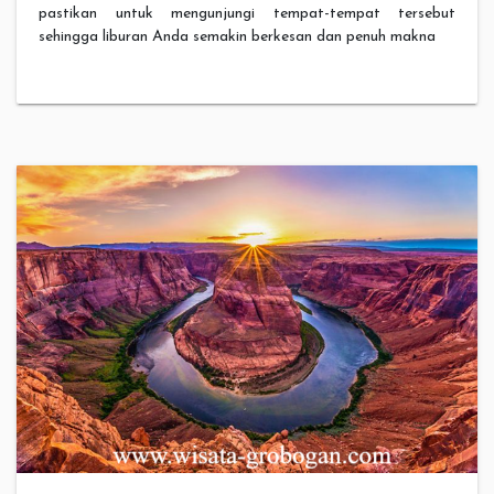
pastikan untuk mengunjungi tempat-tempat tersebut
sehingga liburan Anda semakin berkesan dan penuh makna