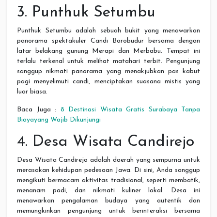
3. Punthuk Setumbu
Punthuk Setumbu adalah sebuah bukit yang menawarkan
panorama spektakuler Candi Borobudur bersama dengan
latar belakang gunung Merapi dan Merbabu. Tempat ini
terlalu terkenal untuk melihat matahari terbit. Pengunjung
sanggup nikmati panorama yang menakjubkan pas kabut
pagi menyelimuti candi, menciptakan suasana mistis yang
luar biasa.
Baca Juga :
8 Destinasi Wisata Gratis Surabaya Tanpa
Biayayang Wajib Dikunjungi
4. Desa Wisata Candirejo
Desa Wisata Candirejo adalah daerah yang sempurna untuk
merasakan kehidupan pedesaan Jawa. Di sini, Anda sanggup
mengikuti bermacam aktivitas tradisional, seperti membatik,
menanam padi, dan nikmati kuliner lokal. Desa ini
menawarkan pengalaman budaya yang autentik dan
memungkinkan pengunjung untuk berinteraksi bersama