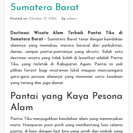
Sumatera Barat
Posted on
Oktober 17, 2024
by
admin
Destinasi Wisata Alam Terbaik Pantai Tiku di
Sumatera Barat
– Sumatera Barat tenar dengan keindahan
alamnya yang memukau, merasa berasal dari perbukitan,
danau, sampai pantai-pantainya yang eksotis. Salah satu
destinasi wisata yang tidak boleh di lewatkan adalah Pantai
Tiku, yang terletak di Kabupaten Agam. Pantai ini jadi
pilihan favorit bagi wisatawan lokal maupun mancanegara
gara-gara pesona alamnya yang menawan serta keadaan
yang tenang dan juga damai.
Pantai yang Kaya Pesona
Alam
Pantai Tiku menyuguhkan keindahan alam yang memanjakan
mata. Hamparan pasir putih yang membentang luas selama
pantai, di hiasi dengan laut biru yang jernih dan ombak yang