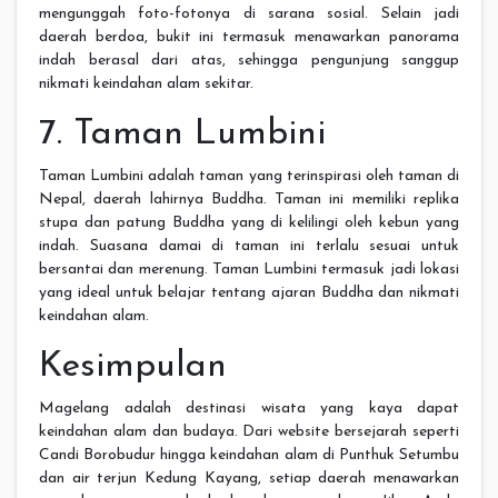
mengunggah foto-fotonya di sarana sosial. Selain jadi
daerah berdoa, bukit ini termasuk menawarkan panorama
indah berasal dari atas, sehingga pengunjung sanggup
nikmati keindahan alam sekitar.
7. Taman Lumbini
Taman Lumbini adalah taman yang terinspirasi oleh taman di
Nepal, daerah lahirnya Buddha. Taman ini memiliki replika
stupa dan patung Buddha yang di kelilingi oleh kebun yang
indah. Suasana damai di taman ini terlalu sesuai untuk
bersantai dan merenung. Taman Lumbini termasuk jadi lokasi
yang ideal untuk belajar tentang ajaran Buddha dan nikmati
keindahan alam.
Kesimpulan
Magelang adalah destinasi wisata yang kaya dapat
keindahan alam dan budaya. Dari website bersejarah seperti
Candi Borobudur hingga keindahan alam di Punthuk Setumbu
dan air terjun Kedung Kayang, setiap daerah menawarkan