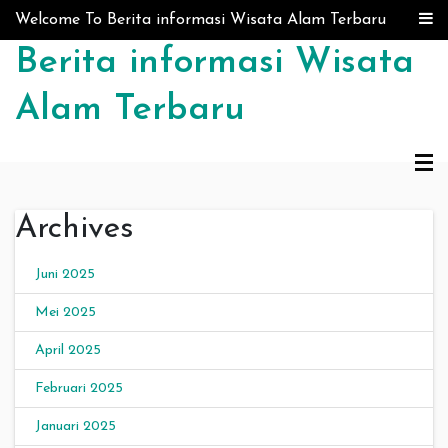
Skip to content
Welcome To Berita informasi Wisata Alam Terbaru
Berita informasi Wisata
Alam Terbaru
Archives
Juni 2025
Mei 2025
April 2025
Februari 2025
Januari 2025