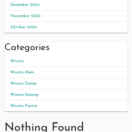
Desember 2024
November 2024
Oktober 2024
Categories
Wisata
Wisata Alam
Wisata Danau
Wisata Gunung
Wisata Pantai
Nothing Found