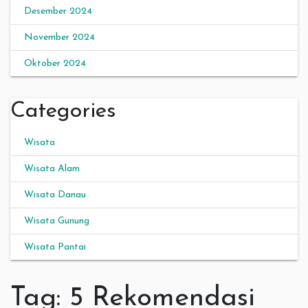
Desember 2024
November 2024
Oktober 2024
Categories
Wisata
Wisata Alam
Wisata Danau
Wisata Gunung
Wisata Pantai
Tag:
5 Rekomendasi