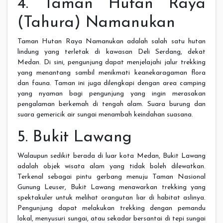
4. Taman Hutan Raya
(Tahura) Namanukan
Taman Hutan Raya Namanukan adalah salah satu hutan
lindung yang terletak di kawasan Deli Serdang, dekat
Medan. Di sini, pengunjung dapat menjelajahi jalur trekking
yang menantang sambil menikmati keanekaragaman flora
dan fauna. Taman ini juga dilengkapi dengan area camping
yang nyaman bagi pengunjung yang ingin merasakan
pengalaman berkemah di tengah alam. Suara burung dan
suara gemericik air sungai menambah keindahan suasana.
5. Bukit Lawang
Walaupun sedikit berada di luar kota Medan, Bukit Lawang
adalah objek wisata alam yang tidak boleh dilewatkan.
Terkenal sebagai pintu gerbang menuju Taman Nasional
Gunung Leuser, Bukit Lawang menawarkan trekking yang
spektakuler untuk melihat orangutan liar di habitat aslinya.
Pengunjung dapat melakukan trekking dengan pemandu
lokal, menyusuri sungai, atau sekadar bersantai di tepi sungai