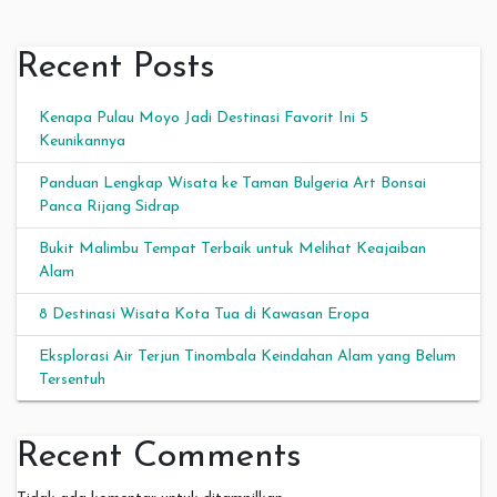
Recent Posts
Kenapa Pulau Moyo Jadi Destinasi Favorit Ini 5
Keunikannya
Panduan Lengkap Wisata ke Taman Bulgeria Art Bonsai
Panca Rijang Sidrap
Bukit Malimbu Tempat Terbaik untuk Melihat Keajaiban
Alam
8 Destinasi Wisata Kota Tua di Kawasan Eropa
Eksplorasi Air Terjun Tinombala Keindahan Alam yang Belum
Tersentuh
Recent Comments