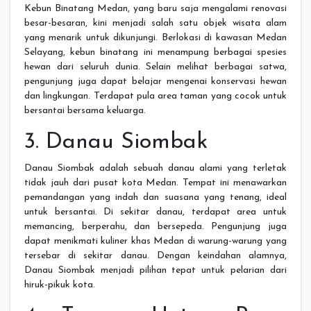
Kebun Binatang Medan, yang baru saja mengalami renovasi
besar-besaran, kini menjadi salah satu objek wisata alam
yang menarik untuk dikunjungi. Berlokasi di kawasan Medan
Selayang, kebun binatang ini menampung berbagai spesies
hewan dari seluruh dunia. Selain melihat berbagai satwa,
pengunjung juga dapat belajar mengenai konservasi hewan
dan lingkungan. Terdapat pula area taman yang cocok untuk
bersantai bersama keluarga.
3. Danau Siombak
Danau Siombak adalah sebuah danau alami yang terletak
tidak jauh dari pusat kota Medan. Tempat ini menawarkan
pemandangan yang indah dan suasana yang tenang, ideal
untuk bersantai. Di sekitar danau, terdapat area untuk
memancing, berperahu, dan bersepeda. Pengunjung juga
dapat menikmati kuliner khas Medan di warung-warung yang
tersebar di sekitar danau. Dengan keindahan alamnya,
Danau Siombak menjadi pilihan tepat untuk pelarian dari
hiruk-pikuk kota.