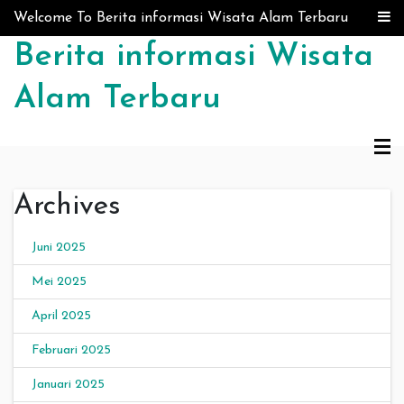
Skip to content
Welcome To Berita informasi Wisata Alam Terbaru
Berita informasi Wisata
Alam Terbaru
Archives
Juni 2025
Mei 2025
April 2025
Februari 2025
Januari 2025