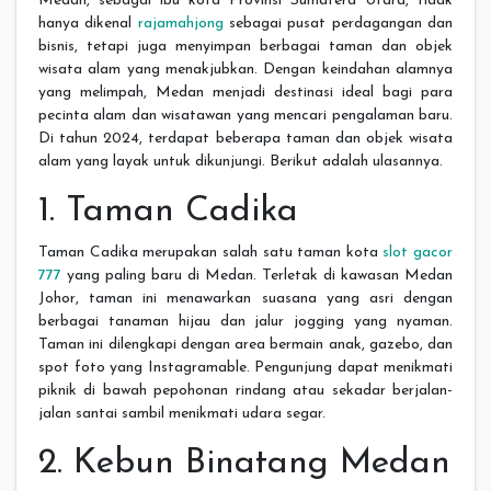
Medan, sebagai ibu kota Provinsi Sumatera Utara, tidak
hanya dikenal
rajamahjong
sebagai pusat perdagangan dan
bisnis, tetapi juga menyimpan berbagai taman dan objek
wisata alam yang menakjubkan. Dengan keindahan alamnya
yang melimpah, Medan menjadi destinasi ideal bagi para
pecinta alam dan wisatawan yang mencari pengalaman baru.
Di tahun 2024, terdapat beberapa taman dan objek wisata
alam yang layak untuk dikunjungi. Berikut adalah ulasannya.
1. Taman Cadika
Taman Cadika merupakan salah satu taman kota
slot gacor
777
yang paling baru di Medan. Terletak di kawasan Medan
Johor, taman ini menawarkan suasana yang asri dengan
berbagai tanaman hijau dan jalur jogging yang nyaman.
Taman ini dilengkapi dengan area bermain anak, gazebo, dan
spot foto yang Instagramable. Pengunjung dapat menikmati
piknik di bawah pepohonan rindang atau sekadar berjalan-
jalan santai sambil menikmati udara segar.
2. Kebun Binatang Medan