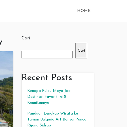
HOME
Cari
y
Cari
Recent Posts
Kenapa Pulau Moyo Jadi
Destinasi Favorit Ini 5
Keunikannya
Panduan Lengkap Wisata ke
Taman Bulgeria Art Bonsai Panca
Rijang Sidrap