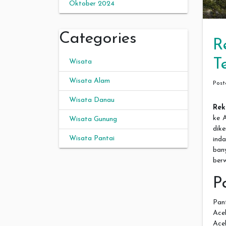
Oktober 2024
Categories
R
T
Wisata
Wisata Alam
Pos
Wisata Danau
Rek
ke 
Wisata Gunung
dike
Wisata Pantai
ind
ban
ber
P
Pan
Ace
Ace