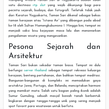
Kampung Wisata Taman Sari di Yogyakarta adalah salah
satu destinasi
rtp slot
yang wajib dikunjungi bagi para
pecinta sejarah, budaya, dan fotografi. Terletak tidak jauh
dari Keraton Yogyakarta, Taman Sari dikenal sebagai bekas
taman kerajaan atau “Istana Air” yang dibangun pada abad
ke-18 oleh Sultan Hamengkubuwono I. Hingga kini, tempat ini
menjadi saksi bisu kejayaan masa lalu dan menawarkan
pengalaman wisata yang mengesankan.
Pesona Sejarah dan
Arsitektur
Taman Sari bukan sekadar taman biasa. Tempat ini dulu
berfungsi
server thailand
sebagai tempat rekreasi keluarga
kerajaan, benteng pertahanan, dan bahkan tempat meditasi.
Bangunan-bangunan di kompleks ini memadukan gaya
arsitektur Jawa, Portugis, dan Belanda, menciptakan harmoni
yang memikat mata. Salah satu bagian paling ikonik adalah
Sumur Gumuling, sebuah masjid bawah tanah berbentuk
lingkaran dengan tangga-tangga unik yang sering menjadi
spot favorit para wisatawan untuk berfoto.