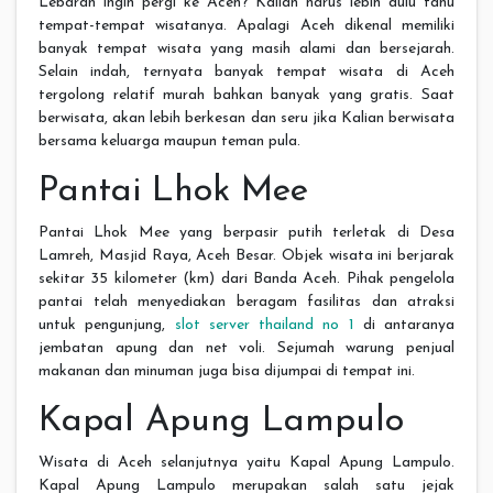
Lebaran ingin pergi ke Aceh? Kalian harus lebih dulu tahu
tempat-tempat wisatanya. Apalagi Aceh dikenal memiliki
banyak tempat wisata yang masih alami dan bersejarah.
Selain indah, ternyata banyak tempat wisata di Aceh
tergolong relatif murah bahkan banyak yang gratis. Saat
berwisata, akan lebih berkesan dan seru jika Kalian berwisata
bersama keluarga maupun teman pula.
Pantai Lhok Mee
Pantai Lhok Mee yang berpasir putih terletak di Desa
Lamreh, Masjid Raya, Aceh Besar. Objek wisata ini berjarak
sekitar 35 kilometer (km) dari Banda Aceh. Pihak pengelola
pantai telah menyediakan beragam fasilitas dan atraksi
untuk pengunjung,
slot server thailand no 1
di antaranya
jembatan apung dan net voli. Sejumah warung penjual
makanan dan minuman juga bisa dijumpai di tempat ini.
Kapal Apung Lampulo
Wisata di Aceh selanjutnya yaitu Kapal Apung Lampulo.
Kapal Apung Lampulo merupakan salah satu jejak