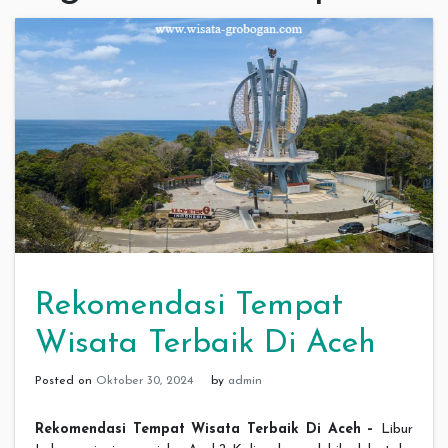
Rekomendasi Tempat
Wisata Terbaik Di Aceh
Posted on
Oktober 30, 2024
by
admin
Rekomendasi Tempat Wisata Terbaik Di Aceh –
Libur