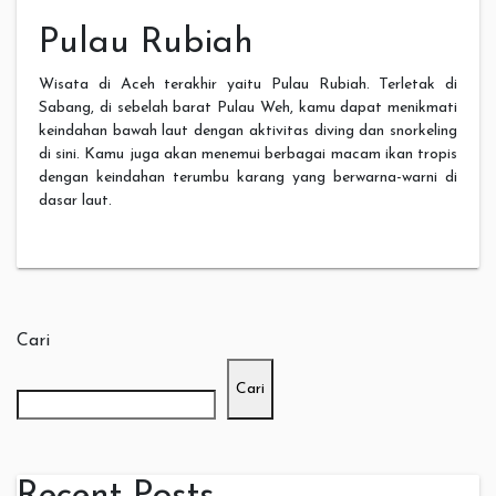
Pulau Rubiah
Wisata di Aceh terakhir yaitu Pulau Rubiah. Terletak di
Sabang, di sebelah barat Pulau Weh, kamu dapat menikmati
keindahan bawah laut dengan aktivitas diving dan snorkeling
di sini. Kamu juga akan menemui berbagai macam ikan tropis
dengan keindahan terumbu karang yang berwarna-warni di
dasar laut.
Cari
Cari
Recent Posts