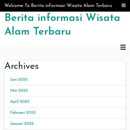
Skip to content
Welcome To Berita informasi Wisata Alam Terbaru
Berita informasi Wisata
Alam Terbaru
Archives
Juni 2025
Mei 2025
April 2025
Februari 2025
Januari 2025