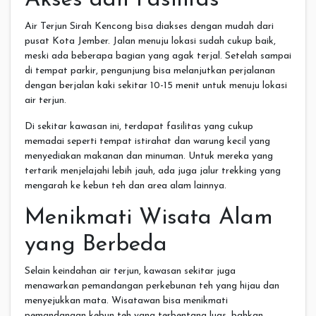
Air Terjun Sirah Kencong bisa diakses dengan mudah dari
pusat Kota Jember. Jalan menuju lokasi sudah cukup baik,
meski ada beberapa bagian yang agak terjal. Setelah sampai
di tempat parkir, pengunjung bisa melanjutkan perjalanan
dengan berjalan kaki sekitar 10-15 menit untuk menuju lokasi
air terjun.
Di sekitar kawasan ini, terdapat fasilitas yang cukup
memadai seperti tempat istirahat dan warung kecil yang
menyediakan makanan dan minuman. Untuk mereka yang
tertarik menjelajahi lebih jauh, ada juga jalur trekking yang
mengarah ke kebun teh dan area alam lainnya.
Menikmati Wisata Alam
yang Berbeda
Selain keindahan air terjun, kawasan sekitar juga
menawarkan pemandangan perkebunan teh yang hijau dan
menyejukkan mata. Wisatawan bisa menikmati
pemandangan kebun teh yang terbentang luas, bahkan