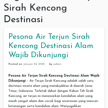
Sirah Kencong
Destinasi
Pesona Air Terjun Sirah
Kencong Destinasi Alam
Wajib Dikunjungi
Posted on
Januari 24, 2025
by
admin
Pesona Air Terjun Sirah Kencong Destinasi Alam Wajib
Dikunjungi
– Air Terjun Sirah Kencong adalah salah satu
destinasi wisata alam yang menakjubkan di daerah Jawa
Timur, Indonesia. Terletak dekat dengan Kebun Teh Sirah
Kencong, air terjun ini menawarkan keindahan alam yang
masih sangat alami dan cocok bagi wisatawan yang mencari
ketenangan serta keindahan alam. Menyuguhkan