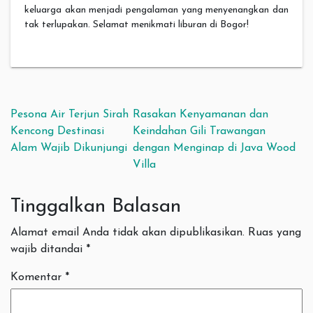
keluarga akan menjadi pengalaman yang menyenangkan dan
tak terlupakan. Selamat menikmati liburan di Bogor!
Navigasi pos
Pesona Air Terjun Sirah
Rasakan Kenyamanan dan
Kencong Destinasi
Keindahan Gili Trawangan
Alam Wajib Dikunjungi
dengan Menginap di Java Wood
Villa
Tinggalkan Balasan
Alamat email Anda tidak akan dipublikasikan.
Ruas yang
wajib ditandai
*
Komentar
*