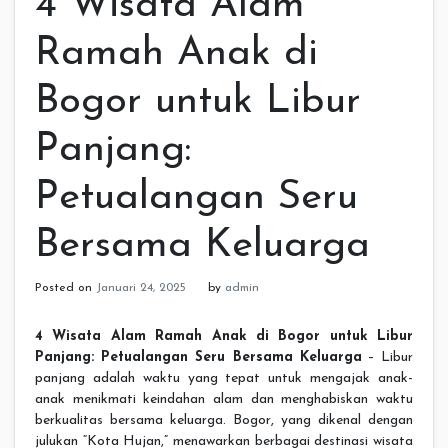
4 Wisata Alam
Ramah Anak di
Bogor untuk Libur
Panjang:
Petualangan Seru
Bersama Keluarga
Posted on
Januari 24, 2025
by
admin
4 Wisata Alam Ramah Anak di Bogor untuk Libur
Panjang: Petualangan Seru Bersama Keluarga
– Libur
panjang adalah waktu yang tepat untuk mengajak anak-
anak menikmati keindahan alam dan menghabiskan waktu
berkualitas bersama keluarga. Bogor, yang dikenal dengan
julukan “Kota Hujan,” menawarkan berbagai destinasi wisata