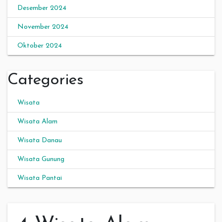
Desember 2024
November 2024
Oktober 2024
Categories
Wisata
Wisata Alam
Wisata Danau
Wisata Gunung
Wisata Pantai