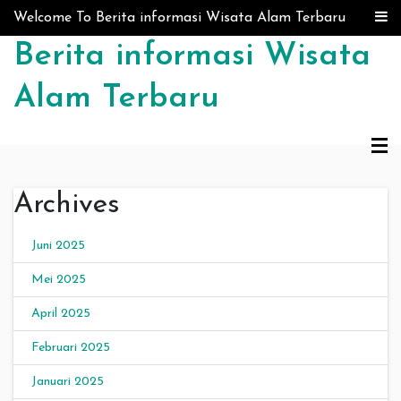
Skip to content
Welcome To Berita informasi Wisata Alam Terbaru
Berita informasi Wisata
Alam Terbaru
Archives
Juni 2025
Mei 2025
April 2025
Februari 2025
Januari 2025