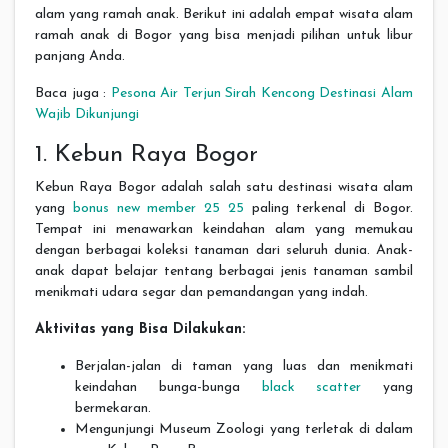
alam yang ramah anak. Berikut ini adalah empat wisata alam
ramah anak di Bogor yang bisa menjadi pilihan untuk libur
panjang Anda.
Baca juga :
Pesona Air Terjun Sirah Kencong Destinasi Alam
Wajib Dikunjungi
1. Kebun Raya Bogor
Kebun Raya Bogor adalah salah satu destinasi wisata alam
yang
bonus new member 25 25
paling terkenal di Bogor.
Tempat ini menawarkan keindahan alam yang memukau
dengan berbagai koleksi tanaman dari seluruh dunia. Anak-
anak dapat belajar tentang berbagai jenis tanaman sambil
menikmati udara segar dan pemandangan yang indah.
Aktivitas yang Bisa Dilakukan:
Berjalan-jalan di taman yang luas dan menikmati
keindahan bunga-bunga
black scatter
yang
bermekaran.
Mengunjungi Museum Zoologi yang terletak di dalam