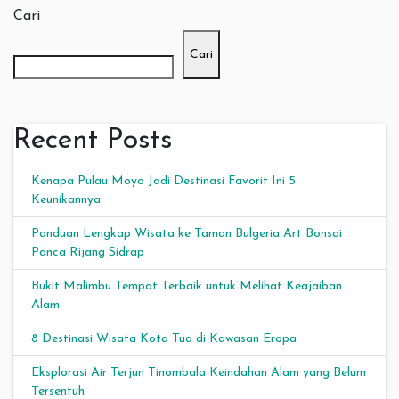
Cari
Cari
Recent Posts
Kenapa Pulau Moyo Jadi Destinasi Favorit Ini 5
Keunikannya
Panduan Lengkap Wisata ke Taman Bulgeria Art Bonsai
Panca Rijang Sidrap
Bukit Malimbu Tempat Terbaik untuk Melihat Keajaiban
Alam
8 Destinasi Wisata Kota Tua di Kawasan Eropa
Eksplorasi Air Terjun Tinombala Keindahan Alam yang Belum
Tersentuh