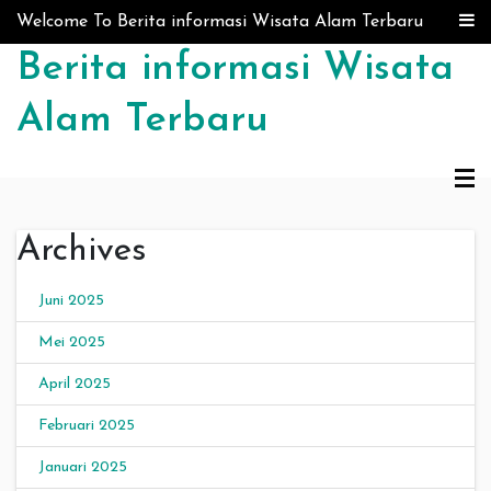
Skip to content
Welcome To Berita informasi Wisata Alam Terbaru
Berita informasi Wisata
Alam Terbaru
Archives
Juni 2025
Mei 2025
April 2025
Februari 2025
Januari 2025