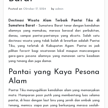
Posted on
Oktober 17, 2024
by
admin
Destinasi Wisata Alam Terbaik Pantai Tiku di
Sumatera Barat
– Sumatera Barat tenar dengan keindahan
alamnya yang memukau, merasa berasal dari perbukitan,
danau, sampai pantai-pantainya yang eksotis. Salah satu
destinasi wisata yang tidak boleh di lewatkan adalah Pantai
Tiku, yang terletak di Kabupaten Agam. Pantai ini jadi
pilihan favorit bagi wisatawan lokal maupun mancanegara
gara-gara pesona alamnya yang menawan serta keadaan
yang tenang dan juga damai.
Pantai yang Kaya Pesona
Alam
Pantai Tiku menyuguhkan keindahan alam yang memanjakan
mata. Hamparan pasir putih yang membentang luas selama
pantai, di hiasi dengan laut biru yang jernih dan ombak yang
tenang, memicu siapa pun yang berkunjung merasa seolah-