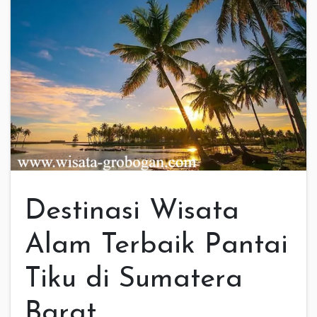
Destinasi Wisata
Alam Terbaik Pantai
Tiku di Sumatera
Barat