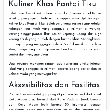
Kuliner Khas Pantai Tiku
Selain menikmati keindahan alam dan bermacam aktivitas
wisata, pengunjung terhitung sanggup mencicipi beragam
kuliner khas Pantai Tiku. Salah satu yang paling tenar adalah
hidangan laut fresh yang sanggup di nikmati di warung-
warung pinggir pantai. Ikan bakar, kepiting, udang, dan juga
kerang fresh yang di olah dengan bumbu khas Minangkabau
jadi sajian yang menggugah selera. Sambil menikmati kuliner
khas, pengunjung sanggup merasakan keadaan pantai yang
santai dan menyenangkan.
Bagi pecinta makanan ringan, ada terhitung aneka jajanan
lokal yang sanggup di nikmati, seperti pisang bakar dan es
kelapa muda yang menyegarkan.
Aksesibilitas dan Fasilitas
Pantai Tiku memadai gampang di jangkau berasal dari pusat
Kota Agam atau berasal dari Kota Padang. Jarak berasal
dari Kota Agam lebih kurang 50 kilometer, dengan
perjalanan darat yang memakan waktu lebih kurang satu