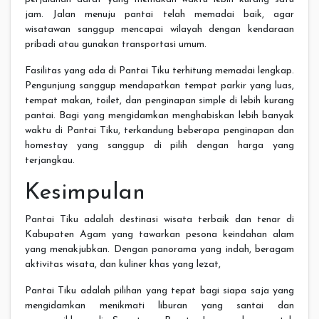
jam. Jalan menuju pantai telah memadai baik, agar
wisatawan sanggup mencapai wilayah dengan kendaraan
pribadi atau gunakan transportasi umum.
Fasilitas yang ada di Pantai Tiku terhitung memadai lengkap.
Pengunjung sanggup mendapatkan tempat parkir yang luas,
tempat makan, toilet, dan penginapan simple di lebih kurang
pantai. Bagi yang mengidamkan menghabiskan lebih banyak
waktu di Pantai Tiku, terkandung beberapa penginapan dan
homestay yang sanggup di pilih dengan harga yang
terjangkau.
Kesimpulan
Pantai Tiku adalah destinasi wisata terbaik dan tenar di
Kabupaten Agam yang tawarkan pesona keindahan alam
yang menakjubkan. Dengan panorama yang indah, beragam
aktivitas wisata, dan kuliner khas yang lezat,
Pantai Tiku adalah pilihan yang tepat bagi siapa saja yang
mengidamkan menikmati liburan yang santai dan